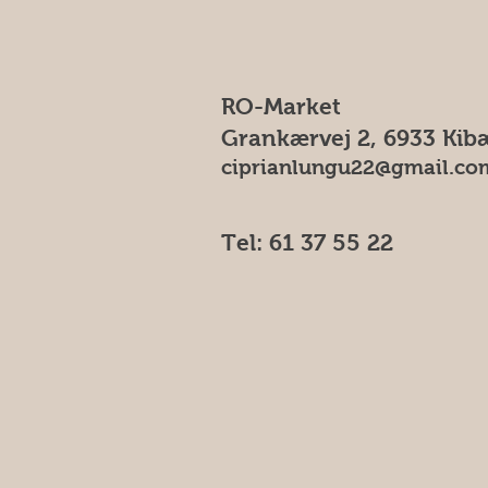
RO-Market
Grankærvej 2, 6933 Kib
ciprianlungu22@gmail.co
Tel: 61 37 55 22