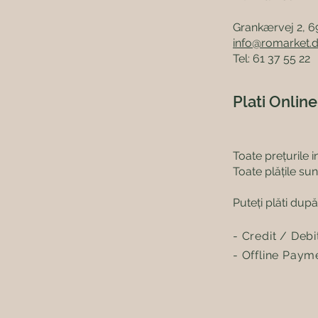
Grankærvej 2, 
info@romarket.
Tel: 61 37 55 22
Plati Online
Toate prețurile 
Toate plățile su
Puteți plăti dup
- Credit / Deb
- Offline Paym