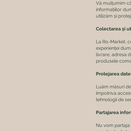
Vă mulțumim că aț
informațiilor d
utilizăm și prot
Colectarea și ut
La Ro-Market, co
experienței dum
livrare, adresa d
produsele coman
Protejarea date
Luăm măsuri de 
împotriva accesu
tehnologii de se
Partajarea infor
Nu vom partaja i