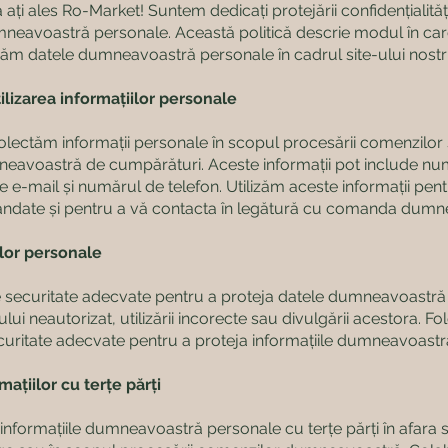
i ales Ro-Market! Suntem dedicați protejării confidențialității 
umneavoastră personale. Această politică descrie modul în ca
ejăm datele dumneavoastră personale în cadrul site-ului nostr
ilizarea informațiilor personale
lectăm informații personale în scopul procesării comenzilor ș
neavoastră de cumpărături. Aceste informații pot include nu
e e-mail și numărul de telefon. Utilizăm aceste informații pent
date și pentru a vă contacta în legătură cu comanda dumn
lor personale
securitate adecvate pentru a proteja datele dumneavoastră
lui neautorizat, utilizării incorecte sau divulgării acestora. F
curitate adecvate pentru a proteja informațiile dumneavoastr
mațiilor cu terțe părți
nformațiile dumneavoastră personale cu terțe părți în afara si