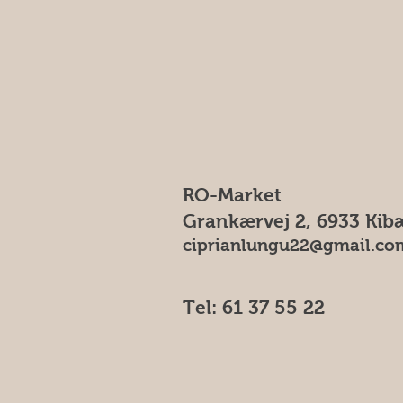
RO-Market
Grankærvej 2, 6933 Kib
ciprianlungu22@gmail.co
Tel: 61 37 55 22