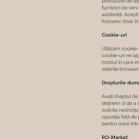
prevăzute de le
furnizori de serv
asistență. Acești 
folosesc doar în
Cookie-uri
Utilizăm cookie-
cookie-uri ne aj
modul în care int
setările browse
Drepturile dum
Aveți dreptul de
deținem și de a 
solicita restric
opoziția față de
pentru orice într
RO-Market