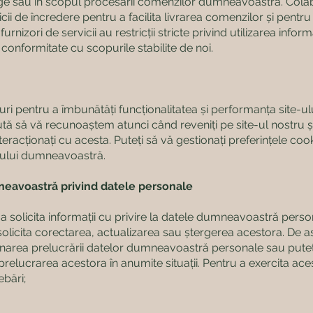
ge sau în scopul procesării comenzilor dumneavoastră. Col
icii de încredere pentru a facilita livrarea comenzilor și pentru
furnizori de servicii au restricții stricte privind utilizarea informa
 conformitate cu scopurile stabilite de noi.
uri pentru a îmbunătăți funcționalitatea și performanța site-ul
ută să vă recunoaștem atunci când reveniți pe site-ul nostru ș
eracționați cu acesta. Puteți să vă gestionați preferințele cook
rului dumneavoastră.
neavoastră privind datele personale
 a solicita informații cu privire la datele dumneavoastră perso
solicita corectarea, actualizarea sau ștergerea acestora. De 
ționarea prelucrării datelor dumneavoastră personale sau pute
 prelucrarea acestora în anumite situații. Pentru a exercita ace
ebări;