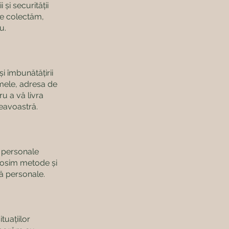
și securității
re colectăm,
u.
i îmbunătățirii
mele, adresa de
ru a vă livra
eavoastră.
 personale
olosim metode și
ă personale.
tuațiilor