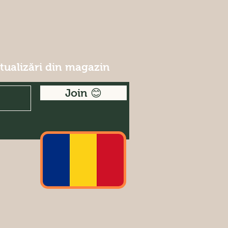
ctualizări din magazin
Join 😊