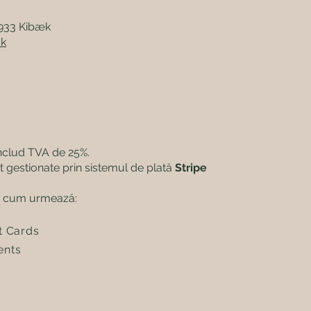
6933 Kibæk
dk
includ TVA de 25%.
nt gestionate prin sistemul de plată
Stripe
ă cum urmează:​
it Cards
ents