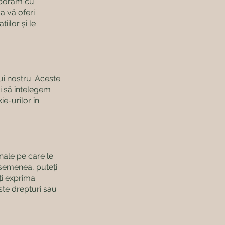
aborăm cu
 a vă oferi
țiilor și le
ui nostru. Aceste
i să înțelegem
ie-urilor în
nale pe care le
asemenea, puteți
ți exprima
ste drepturi sau