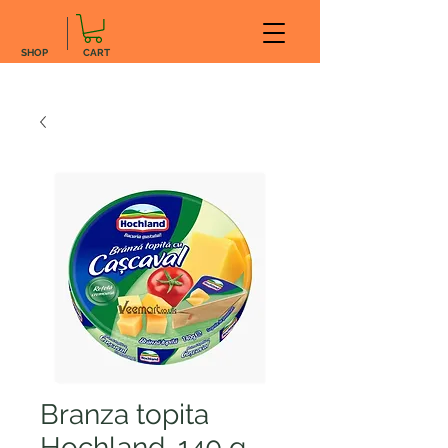
SHOP
CART
Branza topita
Hochland, 140 g