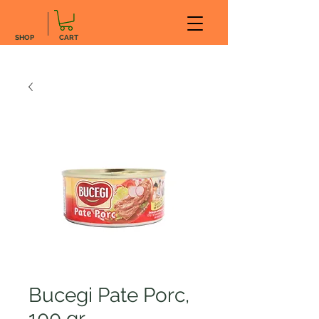
SHOP
CART
Bucegi Pate Porc,
100 gr