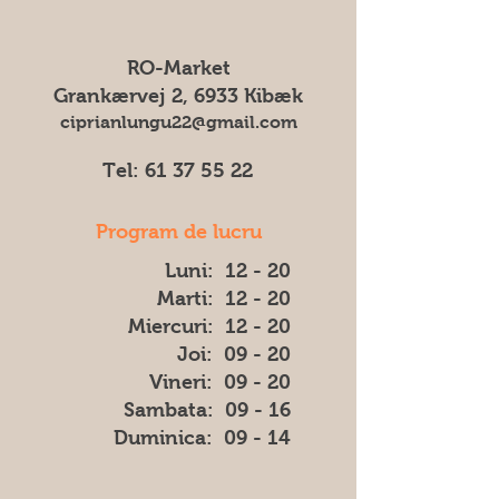
ne putem asuma responsabilitatea
Pentru toate comenzile percepem
pentru eventuale diferențe (cum ar fi
un transportul cost de 75 DKK
culoarea, forma sau aspectul) dintre
RO-Market
imaginea afișată și produsul livrat.
Grankærvej 2, 6933 Kibæk
ciprianlungu22@gmail.com
Tel:
61 37 55 22
Program de lucru
Luni: 12 - 20
Marti: 12 - 20
Miercuri: 12 - 20
Joi: 09 - 20
Vineri: 09 - 20
​​Sambata: 09 - 16
​Duminica: 09 - 14