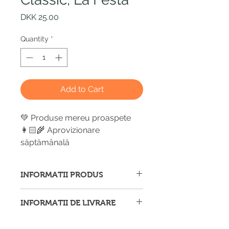
Price
DKK 25.00
Quantity
*
Add to Cart
💚 Produse mereu proaspete
👩🏻‍🌾 Aprovizionare
săptămânală
INFORMATII PRODUS
Afișăm imagini ale produselor cu
INFORMATII DE LIVRARE
titlu de prezentare și ne străduim să
furnizăm informații corecte și
Ne străduim să vă trimitem produsul
complete, dar vă recomandăm să