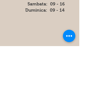
​​Sambata: 09 - 16
​Duminica: 09 - 14
Store
Policy
FAQ
Obțineți cele mai recente informatii
și actualizări din magazin