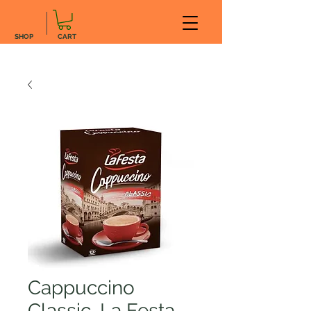
SHOP
CART
Cappuccino
Classic, La Festa