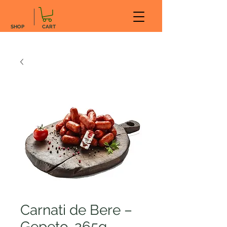
SHOP
CART
Carnati de Bere –
Gepeto, 265g