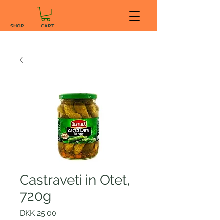
SHOP
CART
Castraveti in Otet,
720g
Price
DKK 25.00