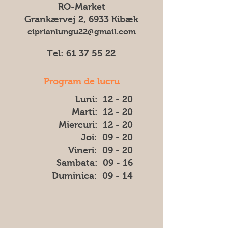
RO-Market
imaginea afișată și produsul livrat.
Grankærvej 2, 6933 Kibæk
ciprianlungu22@gmail.com
Tel:
61 37 55 22
Program de lucru
Luni: 12 - 20
Marti: 12 - 20
Miercuri: 12 - 20
Joi: 09 - 20
Vineri: 09 - 20
​​Sambata: 09 - 16
​Duminica: 09 - 14