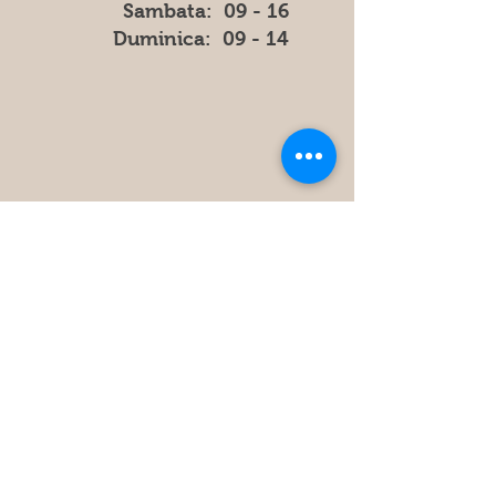
​​Sambata: 09 - 16
​Duminica: 09 - 14
Store
Policy
FAQ
Obțineți cele mai recente informatii
și actualizări din magazin