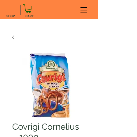
SHOP
CART
Covrigi Cornelius
– 100g