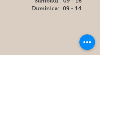
​​Sambata: 09 - 16
​Duminica: 09 - 14
Store
Policy
FAQ
Obțineți cele mai recente informatii
și actualizări din magazin