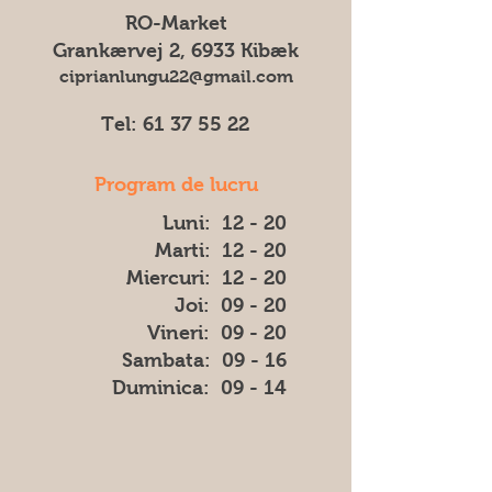
culoarea, forma sau aspectul) dintre
RO-Market
imaginea afișată și produsul livrat.
Grankærvej 2, 6933 Kibæk
ciprianlungu22@gmail.com
Tel:
61 37 55 22
Program de lucru
Luni: 12 - 20
Marti: 12 - 20
Miercuri: 12 - 20
Joi: 09 - 20
Vineri: 09 - 20
​​Sambata: 09 - 16
​Duminica: 09 - 14