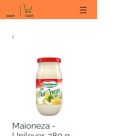
SHOP
CART
Maioneza -
Unilever, 380 g