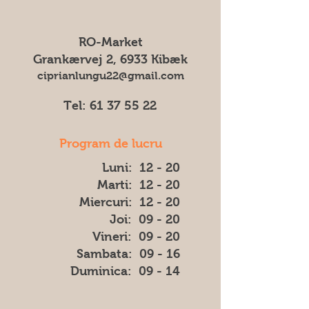
ne putem asuma responsabilitatea
Pentru toate comenzile percepem
pentru eventuale diferențe (cum ar fi
un transportul cost de 75 DKK
culoarea, forma sau aspectul) dintre
RO-Market
imaginea afișată și produsul livrat.
Grankærvej 2, 6933 Kibæk
ciprianlungu22@gmail.com
Tel:
61 37 55 22
Program de lucru
Luni: 12 - 20
Marti: 12 - 20
Miercuri: 12 - 20
Joi: 09 - 20
Vineri: 09 - 20
​​Sambata: 09 - 16
​Duminica: 09 - 14