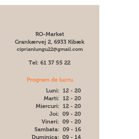
care o specificați în comandă.
poate modifica ambalajul fără
Expediem produsele noastre cu I&O
notificare prealabilă. Prin urmare, nu
General Service.
ne putem asuma responsabilitatea
pentru eventuale diferențe (cum ar fi
culoarea, forma sau aspectul) dintre
RO-Market
imaginea afișată și produsul livrat.
Grankærvej 2, 6933 Kibæk
ciprianlungu22@gmail.com
Tel:
61 37 55 22
Program de lucru
Luni: 12 - 20
Marti: 12 - 20
Miercuri: 12 - 20
Joi: 09 - 20
Vineri: 09 - 20
​​Sambata: 09 - 16
​Duminica: 09 - 14