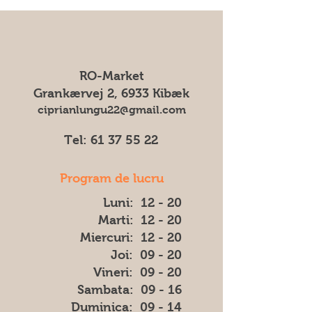
care o specificați în comandă.
poate modifica ambalajul fără
Expediem produsele noastre cu I&O
notificare prealabilă. Prin urmare, nu
General Service.
ne putem asuma responsabilitatea
Pentru toate comenzile percepem
pentru eventuale diferențe (cum ar fi
un transportul cost de 75 DKK
culoarea, forma sau aspectul) dintre
RO-Market
imaginea afișată și produsul livrat.
Grankærvej 2, 6933 Kibæk
ciprianlungu22@gmail.com
Tel:
61 37 55 22
Program de lucru
Luni: 12 - 20
Marti: 12 - 20
Miercuri: 12 - 20
Joi: 09 - 20
Vineri: 09 - 20
​​Sambata: 09 - 16
​Duminica: 09 - 14