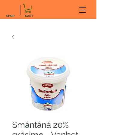
SHOP
CART
Smântână 20%
grăsime - Vanbet