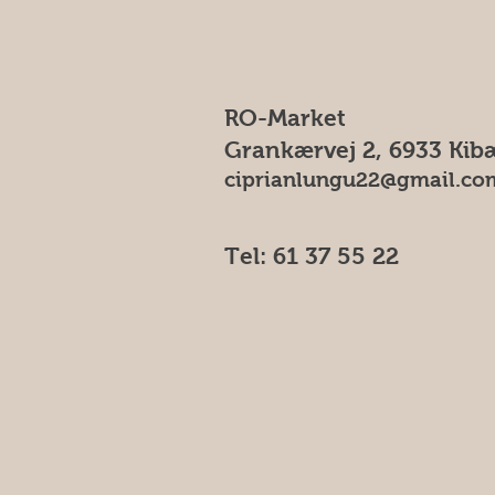
RO-Market
Grankærvej 2, 6933 Kib
ciprianlungu22@gmail.co
Tel: 61 37 55 22