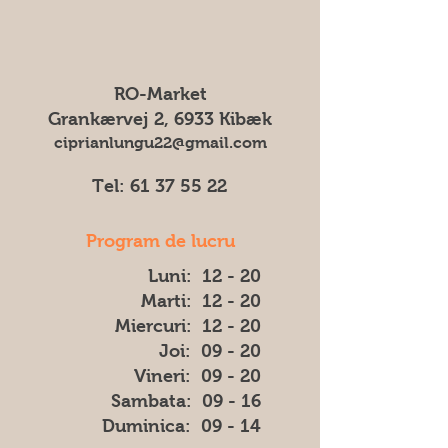
Expediem produsele noastre cu I&O
notificare prealabilă. Prin urmare, nu
General Service.
ne putem asuma responsabilitatea
pentru eventuale diferențe (cum ar fi
culoarea, forma sau aspectul) dintre
RO-Market
imaginea afișată și produsul livrat.
Grankærvej 2, 6933 Kibæk
ciprianlungu22@gmail.com
Tel:
61 37 55 22
Program de lucru
Luni: 12 - 20
Marti: 12 - 20
Miercuri: 12 - 20
Joi: 09 - 20
Vineri: 09 - 20
​​Sambata: 09 - 16
​Duminica: 09 - 14