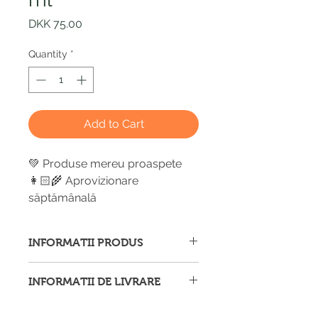
Price
DKK 75.00
Quantity
*
Add to Cart
💚 Produse mereu proaspete
👩🏻‍🌾 Aprovizionare
săptămânală
INFORMATII PRODUS
Afișăm imagini ale produselor cu
INFORMATII DE LIVRARE
titlu de prezentare și ne străduim să
furnizăm informații corecte și
Ne străduim să vă trimitem produsul
complete, dar vă recomandăm să