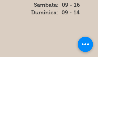
​​Sambata: 09 - 16
​Duminica: 09 - 14
Store
Policy
FAQ
Obțineți cele mai recente informatii
și actualizări din magazin