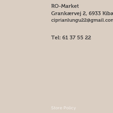
RO-Market
Grankærvej 2, 6933 Kib
ciprianlungu22@gmail.co
Tel: 61 37 55 22
Store Policy