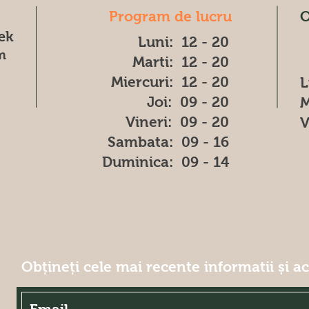
Program de lucru
O
æk
Luni: 12 - 20
m
Marti: 12 - 20
Miercuri: 12 - 20
L
Joi: 09 - 20
M
Vineri: 09 - 20
V
​​Sambata: 09 - 16
​Duminica: 09 - 14
Obțineți cele mai recente informatii și a