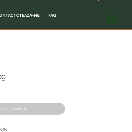
SHOP
CART
ONTACTCTEAZA-NE
FAQ
kg
Stoc epuizat
DUS