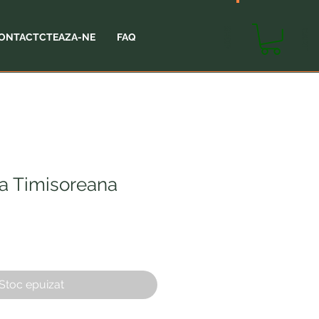
SHOP
CART
ONTACTCTEAZA-NE
FAQ
a Timisoreana
Stoc epuizat