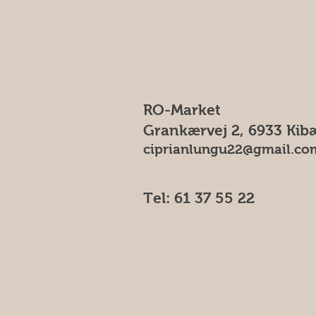
RO-Market
Grankærvej 2, 6933 Kib
ciprianlungu22@gmail.co
Tel: 61 37 55 22