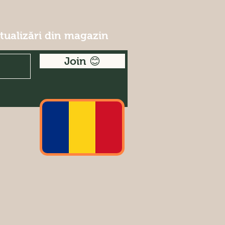
ctualizări din magazin
Join 😊