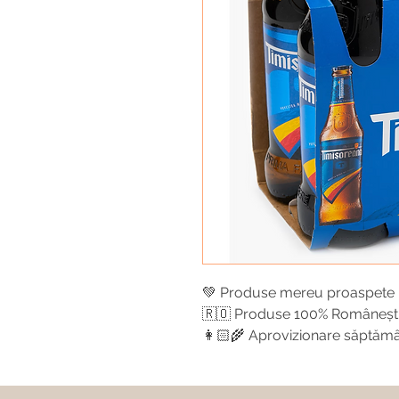
💚 Produse mereu proaspete
🇷🇴 Produse 100% Româneșt
👩🏻‍🌾 Aprovizionare săptăm