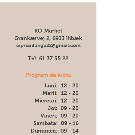
poate modifica ambalajul fără
Expediem produsele noastre cu I&O
notificare prealabilă. Prin urmare, nu
General Service.
ne putem asuma responsabilitatea
Pentru toate comenzile percepem
pentru eventuale diferențe (cum ar fi
un transportul cost de 75 DKK
culoarea, forma sau aspectul) dintre
RO-Market
imaginea afișată și produsul livrat.
Grankærvej 2, 6933 Kibæk
ciprianlungu22@gmail.com
Tel:
61 37 55 22
Program de lucru
Luni: 12 - 20
Marti: 12 - 20
Miercuri: 12 - 20
Joi: 09 - 20
Vineri: 09 - 20
​​Sambata: 09 - 16
​Duminica: 09 - 14