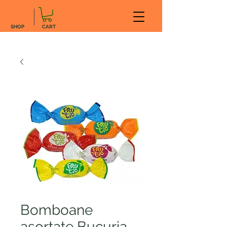
SHOP
CART
Bomboane
asortate Bucuria