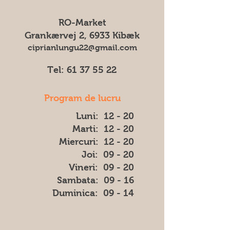
pentru eventuale diferențe (cum ar fi
un transportul cost de 75 DKK
culoarea, forma sau aspectul) dintre
RO-Market
imaginea afișată și produsul livrat.
Grankærvej 2, 6933 Kibæk
ciprianlungu22@gmail.com
Tel:
61 37 55 22
Program de lucru
Luni: 12 - 20
Marti: 12 - 20
Miercuri: 12 - 20
Joi: 09 - 20
Vineri: 09 - 20
​​Sambata: 09 - 16
​Duminica: 09 - 14