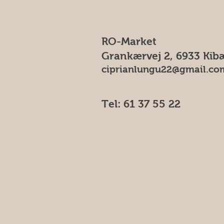
RO-Market
Grankærvej 2, 6933 Kib
ciprianlungu22@gmail.co
Tel: 61 37 55 22