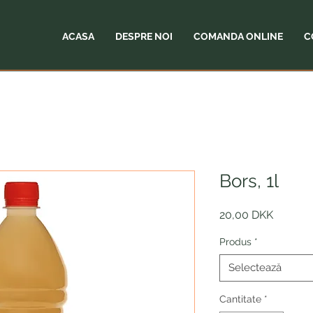
ACASA
DESPRE NOI
COMANDA ONLINE
C
Bors, 1l
Preț
20,00 DKK
Produs
*
Selectează
Cantitate
*