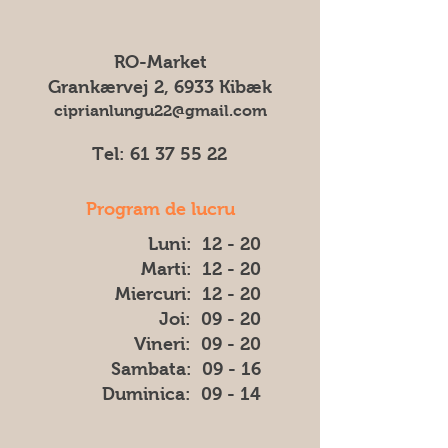
ne putem asuma responsabilitatea
Pentru toate comenzile percepem
pentru eventuale diferențe (cum ar fi
un transportul cost de 75 DKK
culoarea, forma sau aspectul) dintre
RO-Market
imaginea afișată și produsul livrat.
Grankærvej 2, 6933 Kibæk
ciprianlungu22@gmail.com
Tel:
61 37 55 22
Program de lucru
Luni: 12 - 20
Marti: 12 - 20
Miercuri: 12 - 20
Joi: 09 - 20
Vineri: 09 - 20
​​Sambata: 09 - 16
​Duminica: 09 - 14