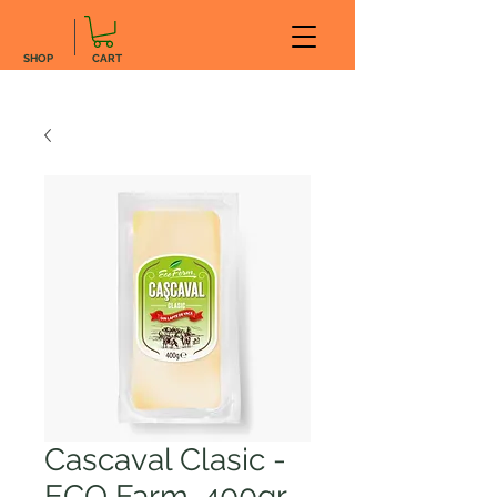
SHOP
CART
Cascaval Clasic -
ECO Farm, 400gr