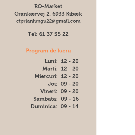
culoarea, forma sau aspectul) dintre
RO-Market
imaginea afișată și produsul livrat.
Grankærvej 2, 6933 Kibæk
ciprianlungu22@gmail.com
Tel:
61 37 55 22
Program de lucru
Luni: 12 - 20
Marti: 12 - 20
Miercuri: 12 - 20
Joi: 09 - 20
Vineri: 09 - 20
​​Sambata: 09 - 16
​Duminica: 09 - 14