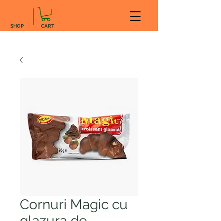
SHOP
CART
Cornuri Magic cu
glazura de