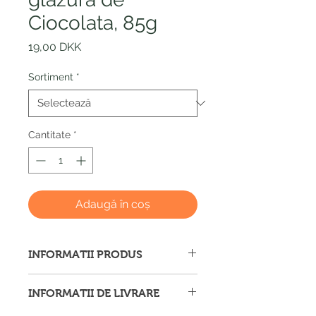
Ciocolata, 85g
Preț
19,00 DKK
Sortiment
*
Cantitate
*
Adaugă în coș
INFORMATII PRODUS
Afișăm imagini ale produselor cu
INFORMATII DE LIVRARE
titlu de prezentare și ne străduim să
furnizăm informații corecte și