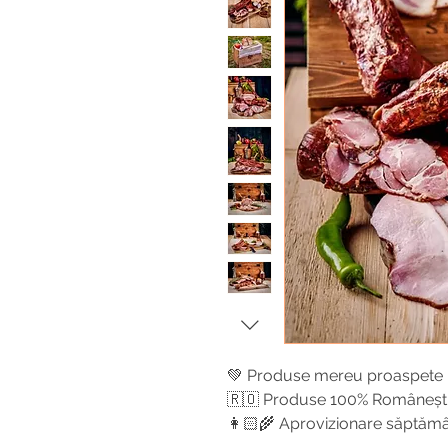
💚 Produse mereu proaspete
🇷🇴 Produse 100% Româneșt
👩🏻‍🌾 Aprovizionare săptăm