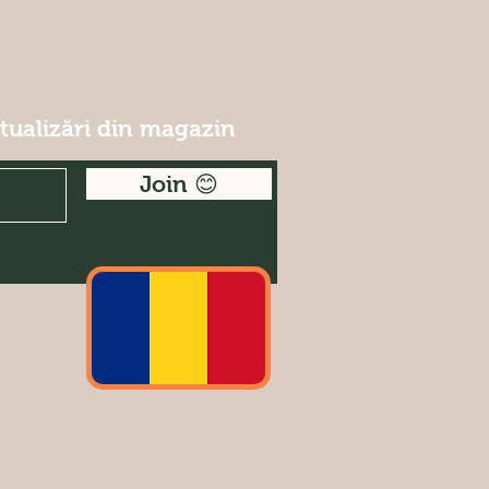
ctualizări din magazin
Join 😊