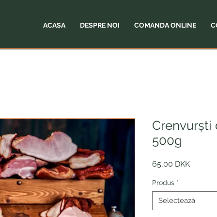
ACASA
DESPRE NOI
COMANDA ONLINE
C
Crenvurști
500g
Preț
65,00 DKK
Produs
*
Selectează