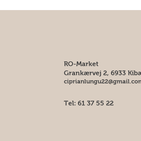
RO-Market
Grankærvej 2, 6933 Kib
ciprianlungu22@gmail.co
Tel: 61 37 55 22