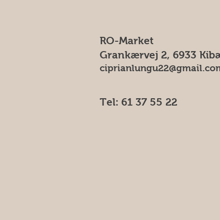
RO-Market
Grankærvej 2, 6933 Kib
ciprianlungu22@gmail.co
Tel: 61 37 55 22