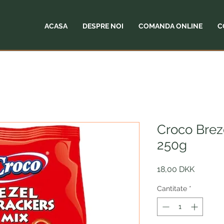
ACASA
DESPRE NOI
COMANDA ONLINE
C
Croco Brez
250g
Preț
18,00 DKK
Cantitate
*