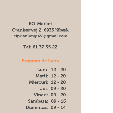
Expediem produsele noastre cu I&O
notificare prealabilă. Prin urmare, nu
General Service.
ne putem asuma responsabilitatea
Pentru toate comenzile percepem
pentru eventuale diferențe (cum ar fi
un transportul cost de 75 DKK
culoarea, forma sau aspectul) dintre
RO-Market
imaginea afișată și produsul livrat.
Grankærvej 2, 6933 Kibæk
ciprianlungu22@gmail.com
Tel:
61 37 55 22
Program de lucru
Luni: 12 - 20
Marti: 12 - 20
Miercuri: 12 - 20
Joi: 09 - 20
Vineri: 09 - 20
​​Sambata: 09 - 16
​Duminica: 09 - 14