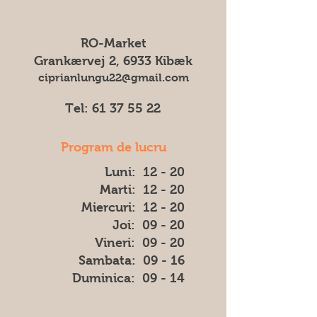
ne putem asuma responsabilitatea
Pentru toate comenzile percepem
pentru eventuale diferențe (cum ar fi
un transportul cost de 75 DKK
culoarea, forma sau aspectul) dintre
RO-Market
imaginea afișată și produsul livrat.
Grankærvej 2, 6933 Kibæk
ciprianlungu22@gmail.com
Tel:
61 37 55 22
Program de lucru
Luni: 12 - 20
Marti: 12 - 20
Miercuri: 12 - 20
Joi: 09 - 20
Vineri: 09 - 20
​​Sambata: 09 - 16
​Duminica: 09 - 14