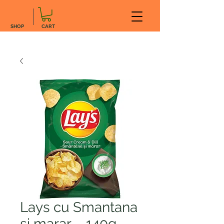
SHOP
CART
Lays cu Smantana
si marar – 140g