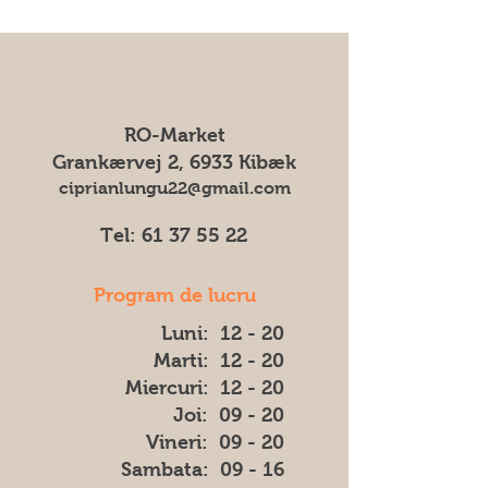
produsului deoarece producătorul
care o specificați în comandă.
poate modifica ambalajul fără
Expediem produsele noastre cu I&O
notificare prealabilă. Prin urmare, nu
General Service.
ne putem asuma responsabilitatea
Pentru toate comenzile percepem
pentru eventuale diferențe (cum ar fi
un transportul cost de 75 DKK
culoarea, forma sau aspectul) dintre
RO-Market
imaginea afișată și produsul livrat.
Grankærvej 2, 6933 Kibæk
ciprianlungu22@gmail.com
Tel:
61 37 55 22
Program de lucru
Luni: 12 - 20
Marti: 12 - 20
Miercuri: 12 - 20
Joi: 09 - 20
Vineri: 09 - 20
​​Sambata: 09 - 16