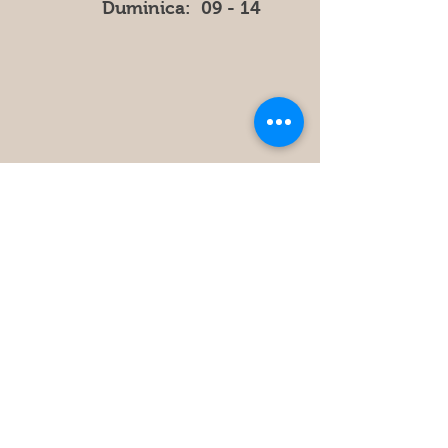
​Duminica: 09 - 14
Store
Policy
FAQ
Obțineți cele mai recente informatii
și actualizări din magazin