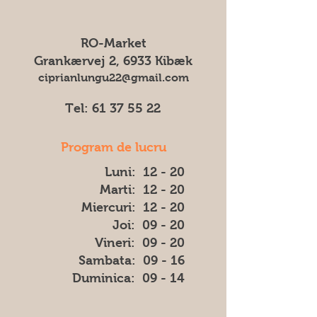
ne putem asuma responsabilitatea
Pentru toate comenzile percepem
pentru eventuale diferențe (cum ar fi
un transportul cost de 75 DKK
culoarea, forma sau aspectul) dintre
RO-Market
imaginea afișată și produsul livrat.
Grankærvej 2, 6933 Kibæk
ciprianlungu22@gmail.com
Tel:
61 37 55 22
Program de lucru
Luni: 12 - 20
Marti: 12 - 20
Miercuri: 12 - 20
Joi: 09 - 20
Vineri: 09 - 20
​​Sambata: 09 - 16
​Duminica: 09 - 14