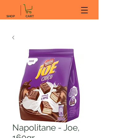
SHOP
CART
Napolitane - Joe,
160gr