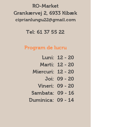
culoarea, forma sau aspectul) dintre
RO-Market
imaginea afișată și produsul livrat.
Grankærvej 2, 6933 Kibæk
ciprianlungu22@gmail.com
Tel:
61 37 55 22
Program de lucru
Luni: 12 - 20
Marti: 12 - 20
Miercuri: 12 - 20
Joi: 09 - 20
Vineri: 09 - 20
​​Sambata: 09 - 16
​Duminica: 09 - 14