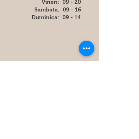
Vineri: 09 - 20
​​Sambata: 09 - 16
​Duminica: 09 - 14
Store
Policy
FAQ
Obțineți cele mai recente informatii
și actualizări din magazin