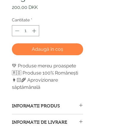
Preț
200,00 DKK
Cantitate
*
Adaugă în coș
💚 Produse mereu proaspete
🇷🇴 Produse 100% Românești
👩🏻‍🌾 Aprovizionare
săptămânală
INFORMATII PRODUS
Afișăm imagini ale produselor cu
INFORMATII DE LIVRARE
titlu de prezentare și ne străduim să
furnizăm informații corecte și