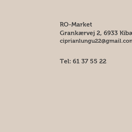
RO-Market
Grankærvej 2, 6933 Kib
ciprianlungu22@gmail.co
Tel: 61 37 55 22