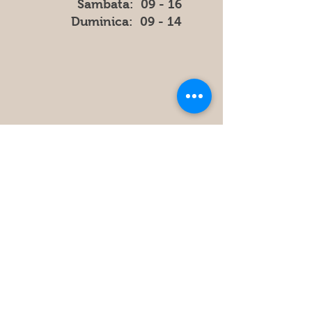
​​Sambata: 09 - 16
​Duminica: 09 - 14
Store
Policy
FAQ
Obțineți cele mai recente informatii
și actualizări din magazin