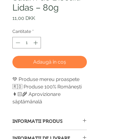
Lidas – 80g
Preț
11,00 DKK
Cantitate
*
Adaugă în coș
💚 Produse mereu proaspete
🇷🇴 Produse 100% Românești
👩🏻‍🌾 Aprovizionare
săptămânală
INFORMATII PRODUS
Afișăm imagini ale produselor cu
INFORMATII DE LIVRARE