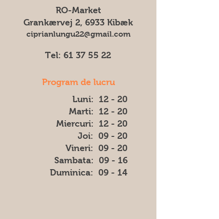
culoarea, forma sau aspectul) dintre
RO-Market
imaginea afișată și produsul livrat.
Grankærvej 2, 6933 Kibæk
ciprianlungu22@gmail.com
Tel:
61 37 55 22
Program de lucru
Luni: 12 - 20
Marti: 12 - 20
Miercuri: 12 - 20
Joi: 09 - 20
Vineri: 09 - 20
​​Sambata: 09 - 16
​Duminica: 09 - 14