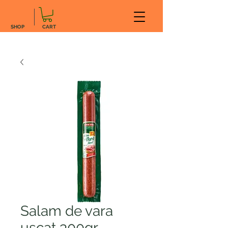
SHOP
CART
Salam de vara
uscat 300gr