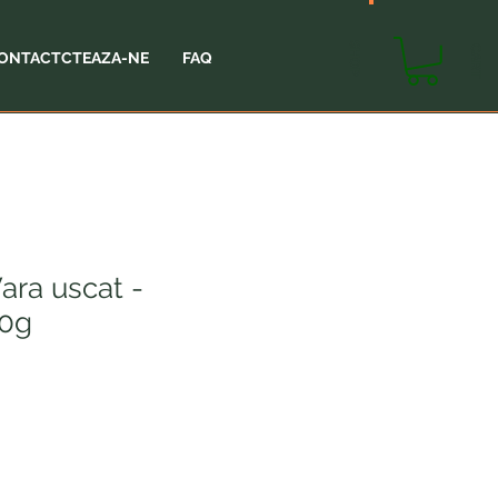
SHOP
CART
ONTACTCTEAZA-NE
FAQ
ara uscat -
00g