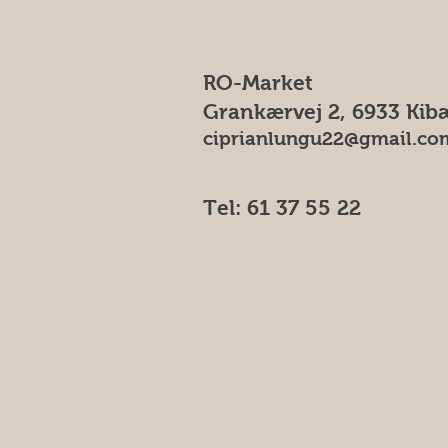
RO-Market
Grankærvej 2, 6933 Kib
ciprianlungu22@gmail.co
Tel: 61 37 55 22