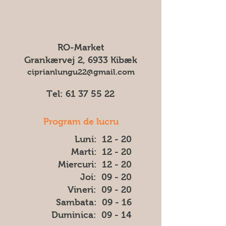
Expediem produsele noastre cu I&O
notificare prealabilă. Prin urmare, nu
General Service.
ne putem asuma responsabilitatea
pentru eventuale diferențe (cum ar fi
culoarea, forma sau aspectul) dintre
RO-Market
imaginea afișată și produsul livrat.
Grankærvej 2, 6933 Kibæk
ciprianlungu22@gmail.com
Tel:
61 37 55 22
Program de lucru
Luni: 12 - 20
Marti: 12 - 20
Miercuri: 12 - 20
Joi: 09 - 20
Vineri: 09 - 20
​​Sambata: 09 - 16
​Duminica: 09 - 14