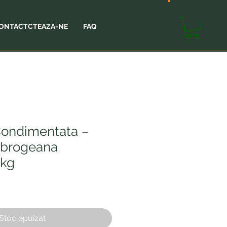
SHOP
CART
ONTACTCTEAZA-NE
FAQ
Condimentata –
brogeana
1kg
Stoc epuizat