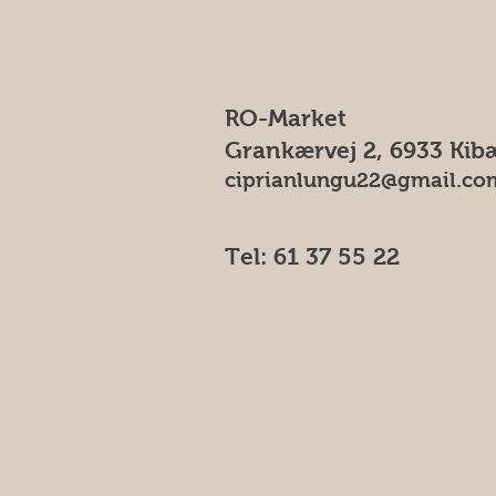
RO-Market
Grankærvej 2, 6933 Kib
ciprianlungu22@gmail.co
Tel: 61 37 55 22