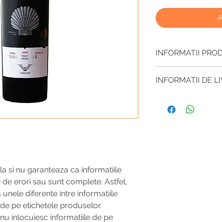
A
INFORMATII PRO
Afișăm imagini ale p
INFORMATII DE L
ne străduim să furni
complete, dar vă re
Ne străduim să vă tr
întotdeauna ambalaj
lucrătoare. Produsel
producătorul poate m
specificați în coman
prealabilă. Prin ur
Expediem produsele 
responsabilitatea pe
Pentru toate comenz
fi culoarea, forma s
de 75 DKK
afișată și produsul li
a si nu garanteaza ca informatiile
e de erori sau sunt complete. Astfel,
unele diferente intre informatiile
de pe etichetele produselor.
 nu inlocuiesc informatiile de pe