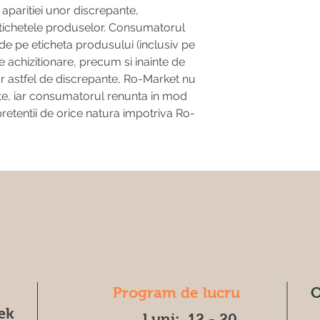
 aparitiei unor discrepante,
tichetele produselor. Consumatorul
e de pe eticheta produsului (inclusiv pe
e achizitionare, precum si inainte de
ar astfel de discrepante, Ro-Market nu
ate, iar consumatorul renunta in mod
pretentii de orice natura impotriva Ro-
Program de lucru
O
æk
Luni: 12 - 20