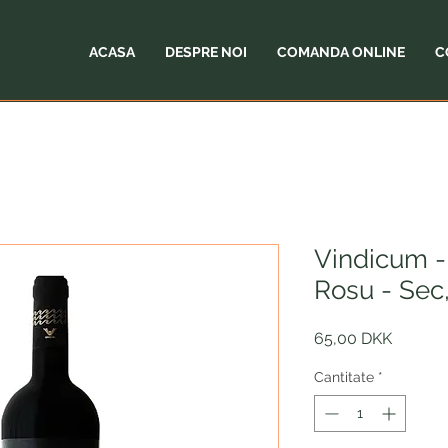
ACASA
DESPRE NOI
COMANDA ONLINE
C
Vindicum - 
Rosu - Sec
Preț
65,00 DKK
Cantitate
*