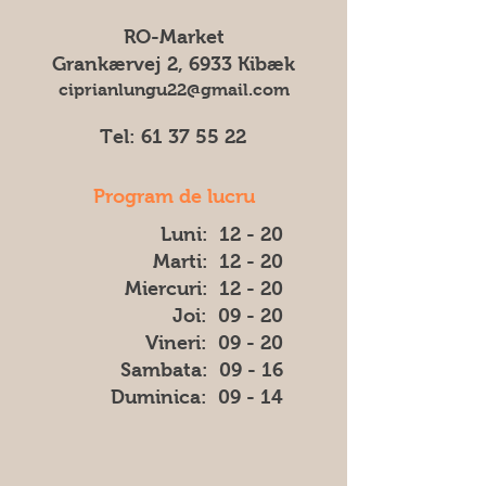
un transportul cost de 75 DKK
culoarea, forma sau aspectul) dintre
RO-Market
imaginea afișată și produsul livrat.
Grankærvej 2, 6933 Kibæk
ciprianlungu22@gmail.com
Tel:
61 37 55 22
Program de lucru
Luni: 12 - 20
Marti: 12 - 20
Miercuri: 12 - 20
Joi: 09 - 20
Vineri: 09 - 20
​​Sambata: 09 - 16
​Duminica: 09 - 14